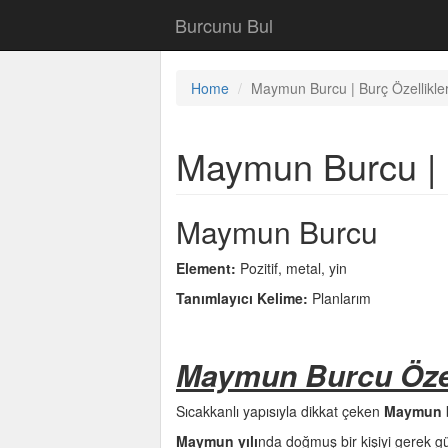
Burcunu Bul
Home
Maymun Burcu | Burç Özellikler
Maymun Burcu | B
Maymun Burcu
Element:
Pozitif, metal, yin
Tanımlayıcı Kelime:
Planlarım
Maymun Burcu Özell
Sıcakkanlı yapısıyla dikkat çeken
Maymun b
Maymun yılı
nda doğmuş bir kişiyi gerek gü