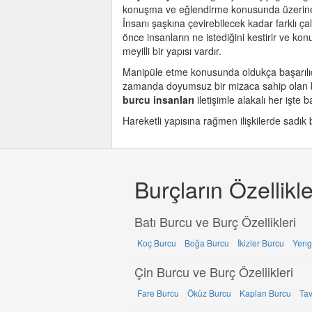
konuşma ve eğlendirme konusunda üzerine yo
İnsanı şaşkına çevirebilecek kadar farklı ça
önce insanların ne istediğini kestirir ve ko
meyilli bir yapısı vardır.
Manipüle etme konusunda oldukça başarılı
zamanda doyumsuz bir mizaca sahip olan bu 
burcu
insanları
iletişimle alakalı her işte b
Hareketli yapısına rağmen ilişkilerde sadık b
Burçların Özellikle
Batı Burcu ve Burç Özellikleri
Koç Burcu
Boğa Burcu
İkizler Burcu
Yeng
Çin Burcu ve Burç Özellikleri
Fare Burcu
Öküz Burcu
Kaplan Burcu
Ta