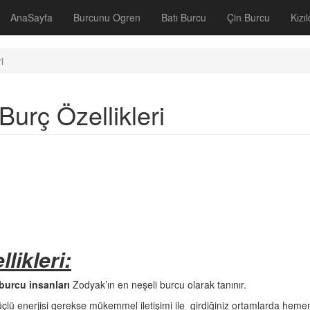
AnaSayfa
Burcunu Ogren
Batı Burcu
Çin Burcu
Kızı
i
urç Özellikleri
ikleri:
urcu insanları
Zodyak’ın en neşeli burcu olarak tanınır.
çlü enerjisi gerekse mükemmel iletişimi ile girdiğiniz ortamlarda hemen 