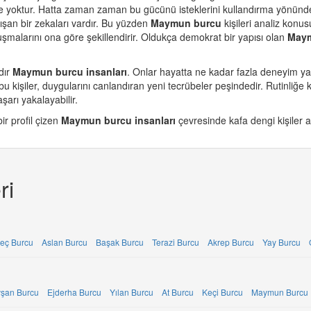
ktur. Hatta zaman zaman bu gücünü isteklerini kullandırma yönünde kul
lışan bir zekaları vardır. Bu yüzden
Maymun burcu
kişileri analiz konus
nuşmalarını ona göre şekillendirir. Oldukça demokrat bir yapısı olan
Maym
dır
Maymun burcu insanları
. Onlar hayatta ne kadar fazla deneyim ya
kişiler, duygularını canlandıran yeni tecrübeler peşindedir. Rutinliğe
aşarı yakalayabilir.
ir profil çizen
Maymun burcu insanları
çevresinde kafa dengi kişiler a
ri
eç Burcu
Aslan Burcu
Başak Burcu
Terazi Burcu
Akrep Burcu
Yay Burcu
vşan Burcu
Ejderha Burcu
Yılan Burcu
At Burcu
Keçi Burcu
Maymun Burcu