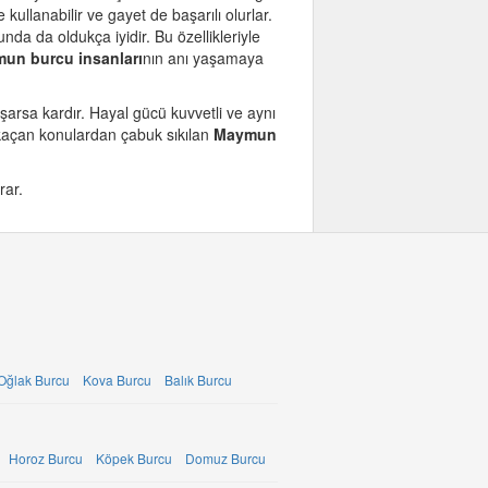
lanabilir ve gayet de başarılı olurlar.
unda da oldukça iyidir. Bu özellikleriyle
un burcu insanları
nın anı yaşamaya
şarsa kardır. Hayal gücü kuvvetli ve aynı
 kaçan konulardan çabuk sıkılan
Maymun
rar.
Oğlak Burcu
Kova Burcu
Balık Burcu
Horoz Burcu
Köpek Burcu
Domuz Burcu