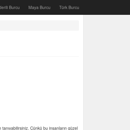
lderili Burcu
Maya Burcu
Türk Burcu
tanıyabilirsiniz. Çünkü bu insanların güzel