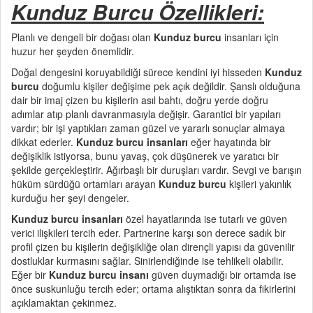
Kunduz Burcu Özellikleri:
Planlı ve dengeli bir doğası olan
Kunduz burcu
insanları için
huzur her şeyden önemlidir.
Doğal dengesini koruyabildiği sürece kendini iyi hisseden
Kunduz
burcu
doğumlu kişiler değişime pek açık değildir. Şanslı olduğuna
dair bir imaj çizen bu kişilerin asıl bahtı, doğru yerde doğru
adımlar atıp planlı davranmasıyla değişir. Garantici bir yapıları
vardır; bir işi yaptıkları zaman güzel ve yararlı sonuçlar almaya
dikkat ederler.
Kunduz burcu insanları
eğer hayatında bir
değişiklik istiyorsa, bunu yavaş, çok düşünerek ve yaratıcı bir
şekilde gerçekleştirir. Ağırbaşlı bir duruşları vardır. Sevgi ve barışın
hüküm sürdüğü ortamları arayan
Kunduz burcu
kişileri yakınlık
kurduğu her şeyi dengeler.
Kunduz burcu
insanları
özel hayatlarında ise tutarlı ve güven
verici ilişkileri tercih eder. Partnerine karşı son derece sadık bir
profil çizen bu kişilerin değişikliğe olan dirençli yapısı da güvenilir
dostluklar kurmasını sağlar. Sinirlendiğinde ise tehlikeli olabilir.
Eğer bir
Kunduz burcu
insanı
güven duymadığı bir ortamda ise
önce suskunluğu tercih eder; ortama alıştıktan sonra da fikirlerini
açıklamaktan çekinmez.