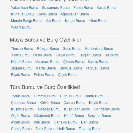
Yabankazı Burcu
Su samuru Burcu
Puma Burcu
Kartal Burcu
Kunduz Burcu
Geyik Burcu
Ağaçkakan Burcu
Mersin Balığı Burcu
Ayı Burcu
Karga Burcu
Yılan Burcu
Wapiti Burcu
Maya Burcu ve Burç Özellikleri
Timsah Burcu
Rüzgar Burcu
Gece Burcu
Kertenkele Burcu
Yılan Burcu
Ölüm Burcu
Geyik Burcu
Tavşan Burcu
Su Burcu
Köpek Burcu
Maymun Burcu
Çimen Burcu
Kamış Burcu
Jaguar Burcu
Kartal Burcu
Baykuş Burcu
Yeryüzü Burcu
Bıçak Burcu
Fırtına Burcu
Çiçek Burcu
Türk Burcu ve Burç Özellikleri
Toruk Burcu
Hımmıy Burcu
Huttus Burcu
Hunta Burcu
Çolpancı Burcu
Kölköl Burcu
Çamay Burcu
Küylü Burcu
Kuşmuş Burcu
Sezgek Burcu
Kuşdüger Burcu
Gondaray Burcu
Ötgür Burcu
Küsümmü Burcu
Künlü Burcu
Sınçıma Burcu
Atçak Burcu
Kıllı Burcu
Canakkı Burcu
Ban Burcu
Cemiş Burcu
Batık Burcu
Hırtlı Burcu
Tutamış Burcu