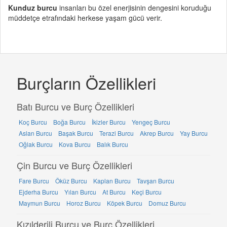
Kunduz burcu
insanları bu özel enerjisinin dengesini koruduğu
müddetçe etrafındaki herkese yaşam gücü verir.
Burçların Özellikleri
Batı Burcu ve Burç Özellikleri
Koç Burcu
Boğa Burcu
İkizler Burcu
Yengeç Burcu
Aslan Burcu
Başak Burcu
Terazi Burcu
Akrep Burcu
Yay Burcu
Oğlak Burcu
Kova Burcu
Balık Burcu
Çin Burcu ve Burç Özellikleri
Fare Burcu
Öküz Burcu
Kaplan Burcu
Tavşan Burcu
Ejderha Burcu
Yılan Burcu
At Burcu
Keçi Burcu
Maymun Burcu
Horoz Burcu
Köpek Burcu
Domuz Burcu
Kızılderili Burcu ve Burç Özellikleri