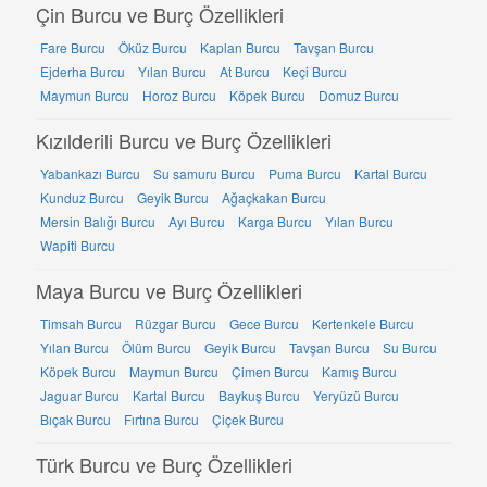
Çin Burcu ve Burç Özellikleri
Fare Burcu
Öküz Burcu
Kaplan Burcu
Tavşan Burcu
Ejderha Burcu
Yılan Burcu
At Burcu
Keçi Burcu
Maymun Burcu
Horoz Burcu
Köpek Burcu
Domuz Burcu
Kızılderili Burcu ve Burç Özellikleri
Yabankazı Burcu
Su samuru Burcu
Puma Burcu
Kartal Burcu
Kunduz Burcu
Geyik Burcu
Ağaçkakan Burcu
Mersin Balığı Burcu
Ayı Burcu
Karga Burcu
Yılan Burcu
Wapiti Burcu
Maya Burcu ve Burç Özellikleri
Timsah Burcu
Rüzgar Burcu
Gece Burcu
Kertenkele Burcu
Yılan Burcu
Ölüm Burcu
Geyik Burcu
Tavşan Burcu
Su Burcu
Köpek Burcu
Maymun Burcu
Çimen Burcu
Kamış Burcu
Jaguar Burcu
Kartal Burcu
Baykuş Burcu
Yeryüzü Burcu
Bıçak Burcu
Fırtına Burcu
Çiçek Burcu
Türk Burcu ve Burç Özellikleri