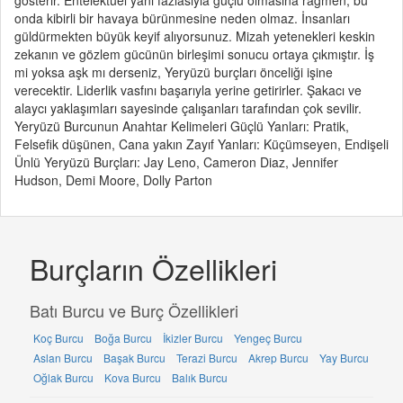
gösterir. Entelektüel yanı fazlasıyla güçlü olmasına rağmen, bu
onda kibirli bir havaya bürünmesine neden olmaz. İnsanları
güldürmekten büyük keyif alıyorsunuz. Mizah yetenekleri keskin
zekanın ve gözlem gücünün birleşimi sonucu ortaya çıkmıştır. İş
mi yoksa aşk mı derseniz, Yeryüzü burçları önceliği işine
verecektir. Liderlik vasfını başarıyla yerine getirirler. Şakacı ve
alaycı yaklaşımları sayesinde çalışanları tarafından çok sevilir.
Yeryüzü Burcunun Anahtar Kelimeleri Güçlü Yanları: Pratik,
Felsefik düşünen, Cana yakın Zayıf Yanları: Küçümseyen, Endişeli
Ünlü Yeryüzü Burçları: Jay Leno, Cameron Diaz, Jennifer
Hudson, Demi Moore, Dolly Parton
Burçların Özellikleri
Batı Burcu ve Burç Özellikleri
Koç Burcu
Boğa Burcu
İkizler Burcu
Yengeç Burcu
Aslan Burcu
Başak Burcu
Terazi Burcu
Akrep Burcu
Yay Burcu
Oğlak Burcu
Kova Burcu
Balık Burcu