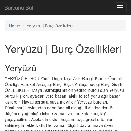
Burcunu Bul
Toggl
navig
Home
Yeryüzü | Burç Özellikleri
Yeryüzü | Burç Özellikleri
Yeryüzü
YERYÜZÜ BURCU Yönü: Doğu Taşı: Akik Rengi: Kırmızı Önemli
Özelliği: Hareket Anlaştığı Burç: Bıçak Anlaşamadığı Burç: Geyik
ÖZELLİKLERİ Maya Astrolojisi’nin on yedinci burcu olan Yeryüzü
burcu kişileri, ayakları yere basan, akıllı, felsefi yönü ağır basan
kişilerdir. Hayatı sorgulamaya meyillidir Yeryüzü burçları.
Düşüncenin eylemden daha önemli olduğu fikrindedirler. Bu
düşünce yoğunluğu içinde zaman zaman kafa karışıklığı
yaşayabilirler. Acele etmekten hoşlanmaz, agresif ortamları
sakinleştirmekte iyidir. Her zaman ölçülü davranmaya özen