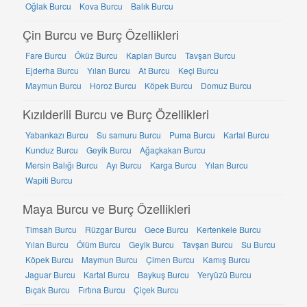
Oğlak Burcu
Kova Burcu
Balık Burcu
Çin Burcu ve Burç Özellikleri
Fare Burcu
Öküz Burcu
Kaplan Burcu
Tavşan Burcu
Ejderha Burcu
Yılan Burcu
At Burcu
Keçi Burcu
Maymun Burcu
Horoz Burcu
Köpek Burcu
Domuz Burcu
Kızılderili Burcu ve Burç Özellikleri
Yabankazı Burcu
Su samuru Burcu
Puma Burcu
Kartal Burcu
Kunduz Burcu
Geyik Burcu
Ağaçkakan Burcu
Mersin Balığı Burcu
Ayı Burcu
Karga Burcu
Yılan Burcu
Wapiti Burcu
Maya Burcu ve Burç Özellikleri
Timsah Burcu
Rüzgar Burcu
Gece Burcu
Kertenkele Burcu
Yılan Burcu
Ölüm Burcu
Geyik Burcu
Tavşan Burcu
Su Burcu
Köpek Burcu
Maymun Burcu
Çimen Burcu
Kamış Burcu
Jaguar Burcu
Kartal Burcu
Baykuş Burcu
Yeryüzü Burcu
Bıçak Burcu
Fırtına Burcu
Çiçek Burcu